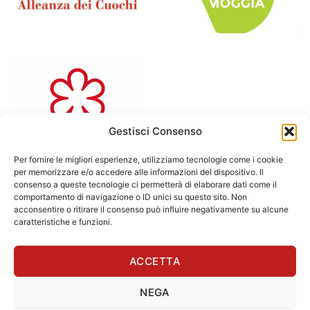
Gestisci Consenso
Per fornire le migliori esperienze, utilizziamo tecnologie come i cookie
per memorizzare e/o accedere alle informazioni del dispositivo. Il
consenso a queste tecnologie ci permetterà di elaborare dati come il
comportamento di navigazione o ID unici su questo sito. Non
acconsentire o ritirare il consenso può influire negativamente su alcune
caratteristiche e funzioni.
Visa
MasterCard
Amazon
Apple
Google
ACCETTA
Pay
Pay
Copyright 2024 © Da Amerigo di Bettini Alberto – P.I.
IT03967411202 – CIR -037061-AF-00005 I
NEGA
Privacy Policy
-
Cookie Policy
-
Termini e Condizioni
-