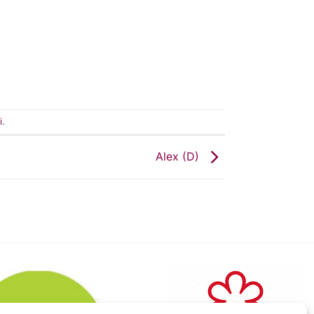
i
.
Alex (D)