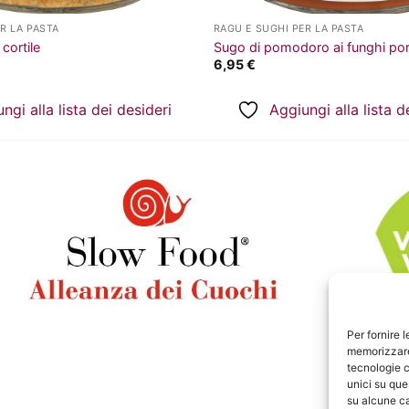
R LA PASTA
RAGÙ E SUGHI PER LA PASTA
cortile
Sugo di pomodoro ai funghi por
6,95
€
ngi alla lista dei desideri
Aggiungi alla lista d
Per fornire 
memorizzare 
tecnologie c
unici su que
su alcune ca