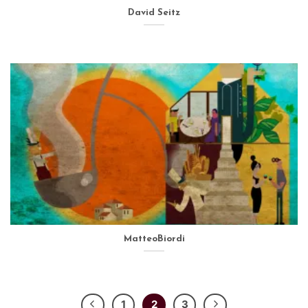
David Seitz
MatteoBiordi
1
2
3