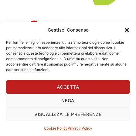
Gestisci Consenso
Per fornire le migliori esperienze, utilizziamo tecnologie come i cookie
per memorizzare e/o accedere alle informazioni del dispositivo. Il
consenso a queste tecnologie ci permetterà di elaborare dati come il
comportamento di navigazione o ID unici su questo sito. Non
acconsentire o ritirare il consenso può influire negativamente su alcune
caratteristiche e funzioni.
ACCETTA
Visa
MasterCard
Amazon
Apple
Google
NEGA
Pay
Pay
Copyright 2024 © Da Amerigo di Bettini Alberto – P.I.
VISUALIZZA LE PREFERENZE
IT03967411202 – CIR -037061-AF-00005 I
Privacy Policy
-
Cookie Policy
-
Termini e Condizioni
-
Cookie Policy
Privacy Policy
Contributi