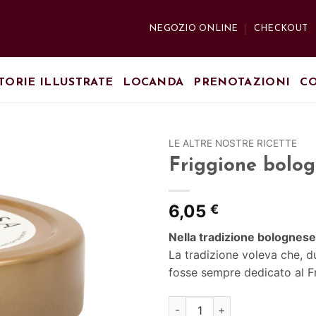
NEGOZIO ONLINE
CHECKOUT
TORIE ILLUSTRATE
LOCANDA
PRENOTAZIONI
CO
LE ALTRE NOSTRE RICETTE
Friggione bolog
Aggiungi
alla lista
dei
6,05
€
desideri
Nella tradizione bolognese
La tradizione voleva che, d
fosse sempre dedicato al F
Friggione bolognese - Ricetta 