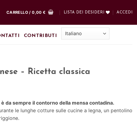
CARRELLO /
0,00
€
LISTA DEI DESIDERI
ACCEDI
NTATTI
CONTRIBUTI
nese – Ricetta classica
 è da sempre il contorno della mensa contadina.
urante le lunghe cotture sulle cucine a legna, un pentolino
riggione.
classica quantità