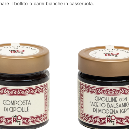
are il bollito o carni bianche in casseruola.
Aggiungi
alla lista
dei
desideri