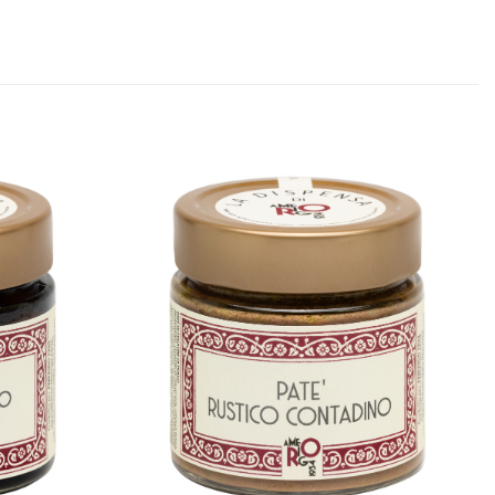
Aggiungi
Aggiungi
alla lista
alla lista
dei
dei
desideri
desideri